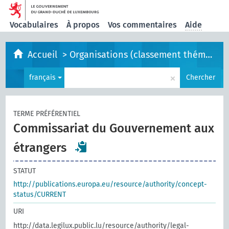
Vocabulaires
À propos
Vos commentaires
Aide
Accueil
>
Organisations (classement thématique)
×
français
Chercher
TERME PRÉFÉRENTIEL
Commissariat du Gouvernement aux
étrangers
STATUT
http://publications.europa.eu/resource/authority/concept-
status/CURRENT
URI
http://data.legilux.public.lu/resource/authority/legal-