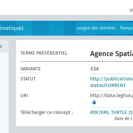
V
ématique)
Langue des données
frança
s
Agence Spati
TERME PRÉFÉRENTIEL
VARIANTE
ESA
STATUT
http://publication
status/CURRENT
URI
http://data.legilux
Télécharger ce concept :
RDF/XML
TURTLE
J
Date de c