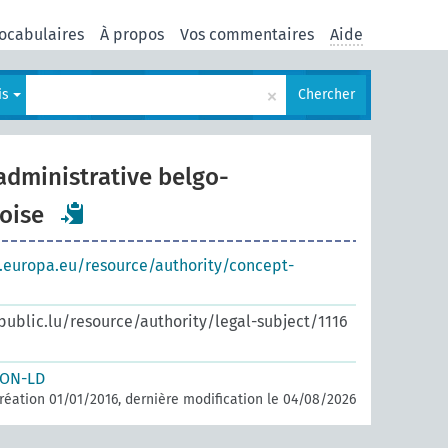
ocabulaires
À propos
Vos commentaires
Aide
×
is
Chercher
dministrative belgo-
oise
s.europa.eu/resource/authority/concept-
.public.lu/resource/authority/legal-subject/1116
SON-LD
réation 01/01/2016, dernière modification le 04/08/2026