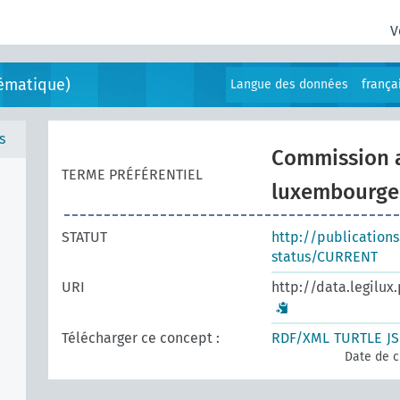
V
ématique)
Langue des données
frança
s
Commission a
TERME PRÉFÉRENTIEL
luxembourge
STATUT
http://publication
status/CURRENT
URI
http://data.legilux
Télécharger ce concept :
RDF/XML
TURTLE
J
Date de c