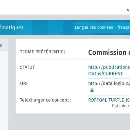
V
ématique)
Langue des données
frança
s
Commission 
TERME PRÉFÉRENTIEL
STATUT
http://publication
status/CURRENT
URI
http://data.legilux
Télécharger ce concept :
RDF/XML
TURTLE
J
Date de c