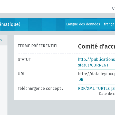
V
ématique)
Langue des données
frança
s
Comité d'acc
TERME PRÉFÉRENTIEL
STATUT
http://publication
status/CURRENT
URI
http://data.legilux
Télécharger ce concept :
RDF/XML
TURTLE
J
Date de c