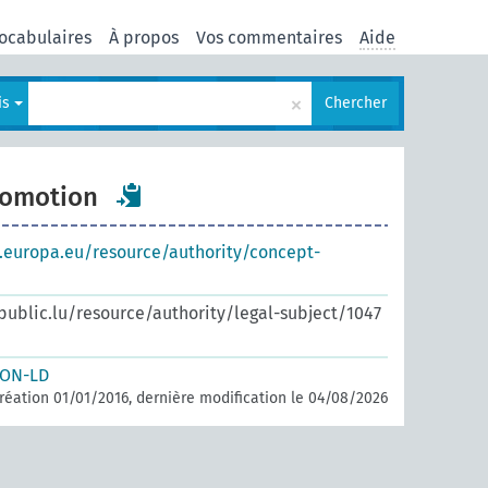
ocabulaires
À propos
Vos commentaires
Aide
×
is
Chercher
romotion
s.europa.eu/resource/authority/concept-
.public.lu/resource/authority/legal-subject/1047
SON-LD
réation 01/01/2016, dernière modification le 04/08/2026