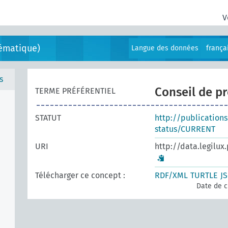
V
ématique)
Langue des données
frança
s
Conseil de p
TERME PRÉFÉRENTIEL
STATUT
http://publication
status/CURRENT
URI
http://data.legilux
Télécharger ce concept :
RDF/XML
TURTLE
J
Date de c