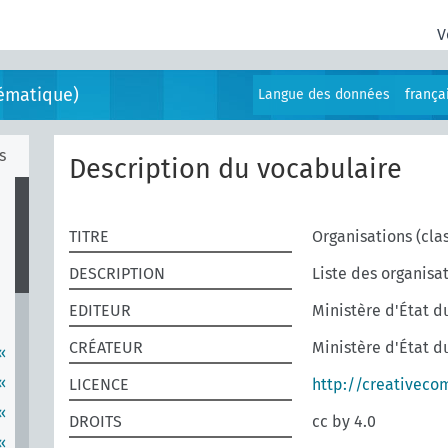
V
ématique)
Langue des données
frança
s
Description du vocabulaire
TITRE
Organisations (cl
DESCRIPTION
Liste des organisa
EDITEUR
Ministère d'État d
CRÉATEUR
Ministère d'État d
«
«
LICENCE
http://creativeco
«
DROITS
cc by 4.0
«