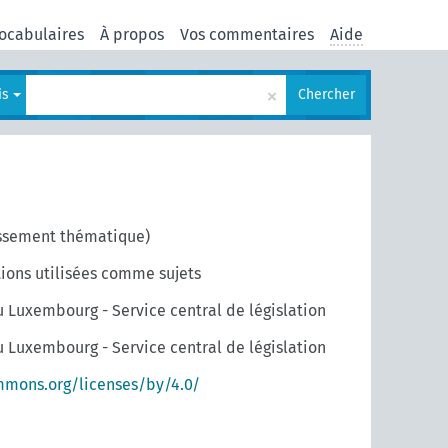
ocabulaires
À propos
Vos commentaires
Aide
×
is
Chercher
assement thématique)
tions utilisées comme sujets
u Luxembourg - Service central de législation
u Luxembourg - Service central de législation
mmons.org/licenses/by/4.0/