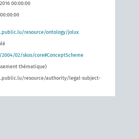
 2016 00:00:00
 00:00:00
x.public.lu/resource/ontology/jolux
ôlé
g/2004/02/skos/core#ConceptScheme
assement thématique)
x.public.lu/resource/authority/legal-subject-