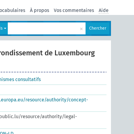
ocabulaires
À propos
Vos commentaires
Aide
×
is
Chercher
rrondissement de Luxembourg
nismes consultatifs
s.europa.eu/resource/authority/concept-
.public.lu/resource/authority/legal-
SON-LD