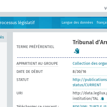
V
ocessus législatif
Langue des données
frança
és
Tribunal d’A
TERME PRÉFÉRENTIEL
APPARTIENT AU GROUPE
Collection des orga
DATE DE DÉBUT
8/30/16
STATUT
http://publication
status/CURRENT
URI
http://data.legilux
institution/TAL
Télécharger ce concept :
RDF/XML
TURTLE
J