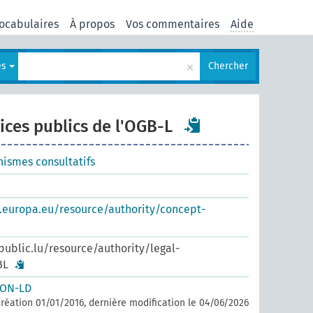
ocabulaires
À propos
Vos commentaires
Aide
×
es
Chercher
ices publics de l'OGB-L
nismes consultatifs
s.europa.eu/resource/authority/concept-
.public.lu/resource/authority/legal-
BL
SON-LD
réation 01/01/2016, dernière modification le 04/06/2026