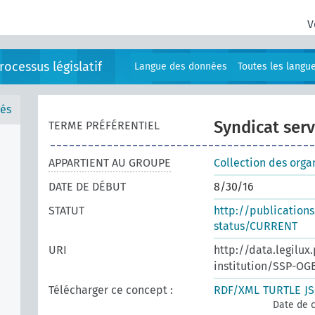
V
ocessus législatif
Langue des données
Toutes les langu
és
Syndicat serv
TERME PRÉFÉRENTIEL
APPARTIENT AU GROUPE
Collection des orga
DATE DE DÉBUT
8/30/16
STATUT
http://publication
status/CURRENT
URI
http://data.legilux
institution/SSP-OG
Télécharger ce concept :
RDF/XML
TURTLE
J
Date de c