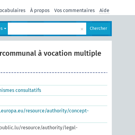
ocabulaires
À propos
Vos commentaires
Aide
×
es
Chercher
ercommunal à vocation multiple
nismes consultatifs
s.europa.eu/resource/authority/concept-
.public.lu/resource/authority/legal-