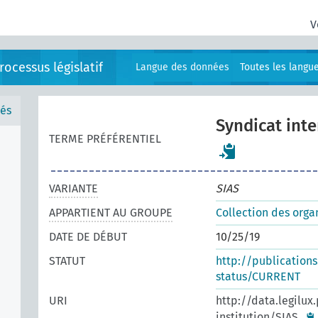
V
ocessus législatif
Langue des données
Toutes les langu
és
Syndicat int
TERME PRÉFÉRENTIEL
VARIANTE
SIAS
APPARTIENT AU GROUPE
Collection des orga
DATE DE DÉBUT
10/25/19
STATUT
http://publication
status/CURRENT
URI
http://data.legilux
institution/SIAS