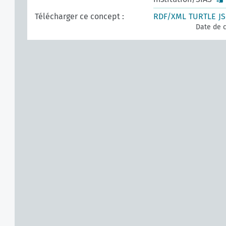
Télécharger ce concept :
RDF/XML
TURTLE
J
Date de c