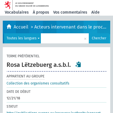
Vocabulaires
À propos
Vos commentaires
Aide
Accueil
>
Acteurs intervenant dans le processus législatif
×
Toutes les langues
Chercher
TERME PRÉFÉRENTIEL
Rosa Lëtzebuerg a.s.b.l.
APPARTIENT AU GROUPE
Collection des organismes consultatifs
DATE DE DÉBUT
12/21/18
STATUT