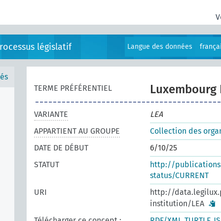
V
ocessus législatif
Langue des données
frança
és
Luxembourg Ev
TERME PRÉFÉRENTIEL
VARIANTE
LEA
APPARTIENT AU GROUPE
Collection des orga
DATE DE DÉBUT
6/10/25
STATUT
http://publication
status/CURRENT
URI
http://data.legilux
institution/LEA
Télécharger ce concept :
RDF/XML
TURTLE
J