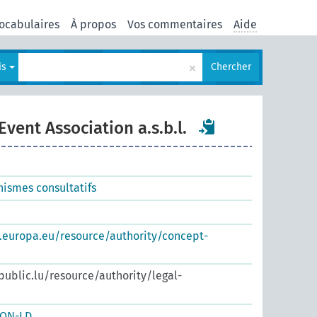
ocabulaires
À propos
Vos commentaires
Aide
×
is
Chercher
ent Association a.s.b.l.
nismes consultatifs
s.europa.eu/resource/authority/concept-
.public.lu/resource/authority/legal-
SON-LD