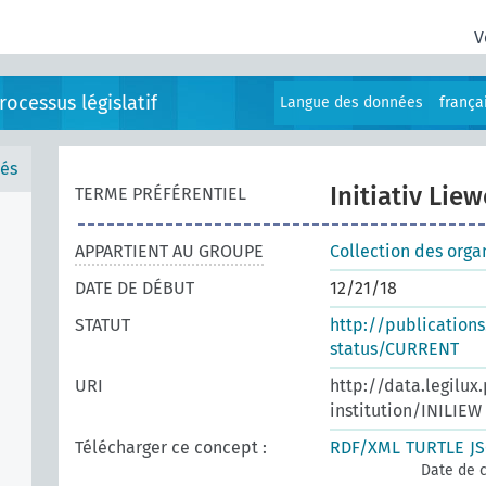
V
ocessus législatif
Langue des données
frança
és
Initiativ Lie
TERME PRÉFÉRENTIEL
APPARTIENT AU GROUPE
Collection des orga
DATE DE DÉBUT
12/21/18
STATUT
http://publication
status/CURRENT
URI
http://data.legilux
institution/INILIEW
Télécharger ce concept :
RDF/XML
TURTLE
J
Date de c