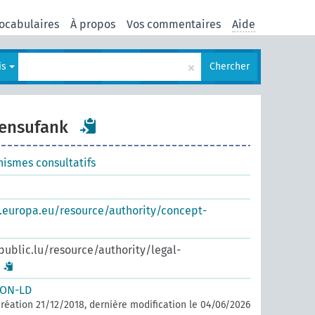
ocabulaires
À propos
Vos commentaires
Aide
×
is
Chercher
wensufank
nismes consultatifs
s.europa.eu/resource/authority/concept-
.public.lu/resource/authority/legal-
SON-LD
réation 21/12/2018, dernière modification le 04/06/2026