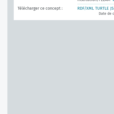
Télécharger ce concept :
RDF/XML
TURTLE
J
Date de c