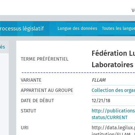
V
ocessus législatif
Langue des données
Toutes les langu
és
Fédération 
TERME PRÉFÉRENTIEL
Laboratoires 
VARIANTE
FLLAM
APPARTIENT AU GROUPE
Collection des orga
DATE DE DÉBUT
12/21/18
STATUT
http://publication
status/CURRENT
URI
http://data.legilux
institution/FLLAM