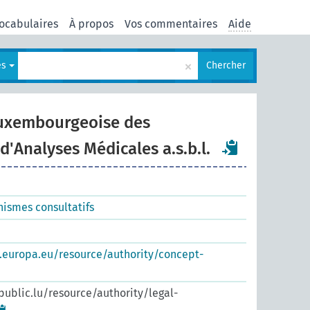
ocabulaires
À propos
Vos commentaires
Aide
×
es
Chercher
Luxembourgeoise des
d'Analyses Médicales a.s.b.l.
nismes consultatifs
s.europa.eu/resource/authority/concept-
.public.lu/resource/authority/legal-