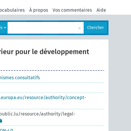
ocabulaires
À propos
Vos commentaires
Aide
×
is
Chercher
rieur pour le développement
nismes consultatifs
s.europa.eu/resource/authority/concept-
.public.lu/resource/authority/legal-
SON-LD