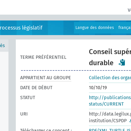
V
ocessus législatif
Langue des données
frança
és
Conseil supé
TERME PRÉFÉRENTIEL
durable
APPARTIENT AU GROUPE
Collection des orga
DATE DE DÉBUT
10/10/19
STATUT
http://publication
status/CURRENT
URI
http://data.legilux
institution/CSPDP
Télécharger ce concept :
RDF/XML
TURTLE
J