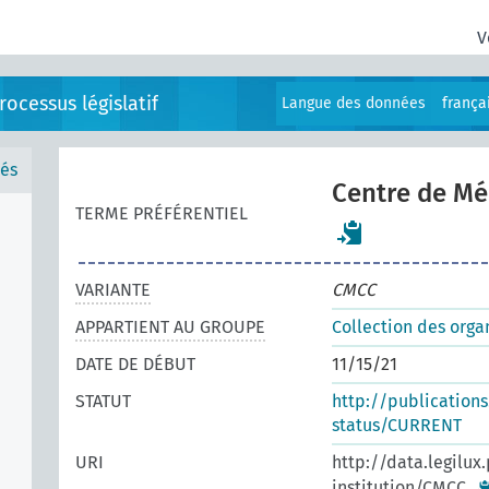
V
ocessus législatif
Langue des données
frança
és
Centre de Mé
TERME PRÉFÉRENTIEL
VARIANTE
CMCC
APPARTIENT AU GROUPE
Collection des orga
DATE DE DÉBUT
11/15/21
STATUT
http://publication
status/CURRENT
URI
http://data.legilux
institution/CMCC