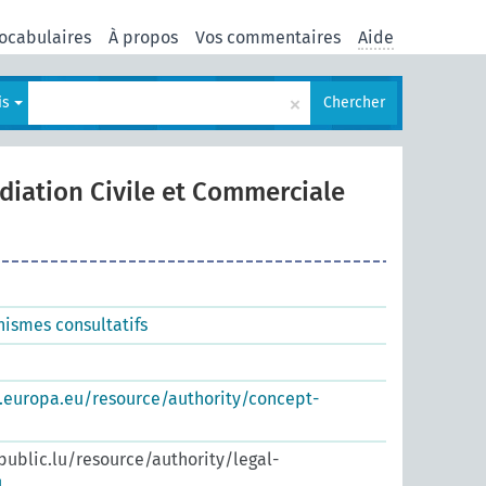
ocabulaires
À propos
Vos commentaires
Aide
×
is
Chercher
diation Civile et Commerciale
nismes consultatifs
s.europa.eu/resource/authority/concept-
.public.lu/resource/authority/legal-