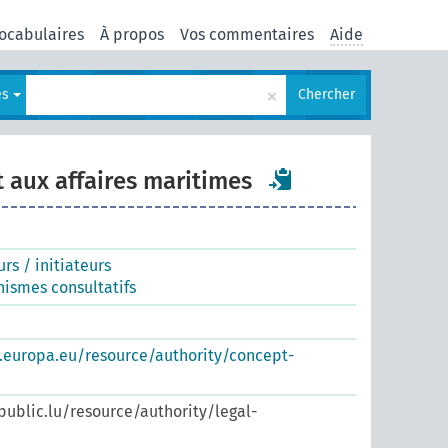
ocabulaires
À propos
Vos commentaires
Aide
×
es
Chercher
 aux affaires maritimes
rs / initiateurs
nismes consultatifs
s.europa.eu/resource/authority/concept-
.public.lu/resource/authority/legal-