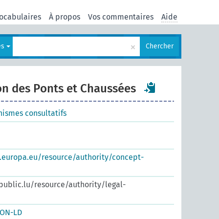
ocabulaires
À propos
Vos commentaires
Aide
×
es
Chercher
on des Ponts et Chaussées
nismes consultatifs
s.europa.eu/resource/authority/concept-
.public.lu/resource/authority/legal-
SON-LD