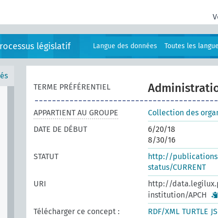
V
ocessus législatif
Langue des données
Toutes les langu
és
Administrati
TERME PRÉFÉRENTIEL
APPARTIENT AU GROUPE
Collection des orga
DATE DE DÉBUT
6/20/18
8/30/16
STATUT
http://publication
status/CURRENT
URI
http://data.legilux
institution/APCH
Télécharger ce concept :
RDF/XML
TURTLE
J