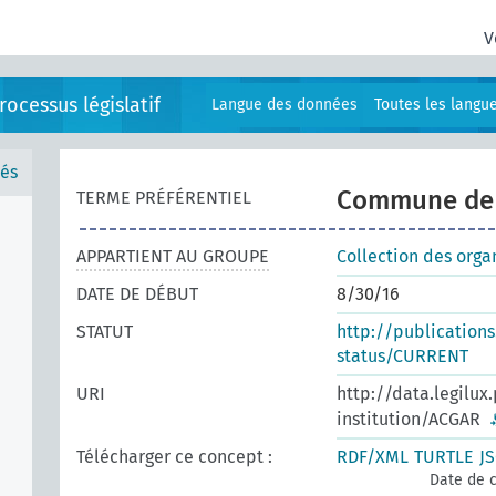
V
ocessus législatif
Langue des données
Toutes les langu
és
Commune de 
TERME PRÉFÉRENTIEL
APPARTIENT AU GROUPE
Collection des orga
DATE DE DÉBUT
8/30/16
STATUT
http://publication
status/CURRENT
URI
http://data.legilux
institution/ACGAR
Télécharger ce concept :
RDF/XML
TURTLE
J
Date de c