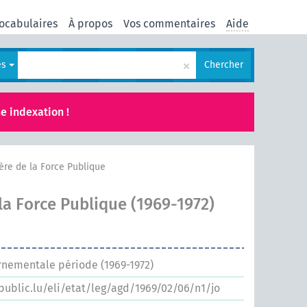
ocabulaires
À propos
Vos commentaires
Aide
×
es
Chercher
e indexation !
ère de la Force Publique
la Force Publique (1969-1972)
rnementale période (1969-1972)
.public.lu/eli/etat/leg/agd/1969/02/06/n1/jo