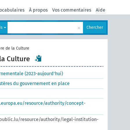
ocabulaires
À propos
Vos commentaires
Aide
×
is
Chercher
re de la Culture
la Culture
rnementale (2023-aujourd'hui)
istères du gouvernement en place
s.europa.eu/resource/authority/concept-
.public.lu/resource/authority/legal-institution-