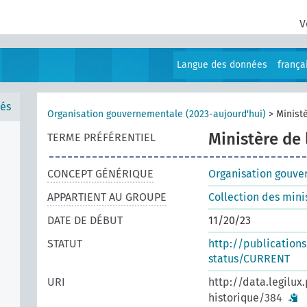
V
Langue des données
frança
és
Organisation gouvernementale (2023-aujourd'hui)
>
Ministè
Ministère de 
TERME PRÉFÉRENTIEL
CONCEPT GÉNÉRIQUE
Organisation gouve
APPARTIENT AU GROUPE
Collection des min
DATE DE DÉBUT
11/20/23
STATUT
http://publication
status/CURRENT
URI
http://data.legilux
historique/384