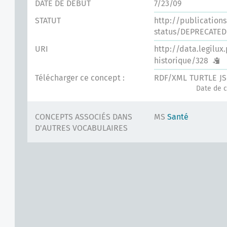
DATE DE DÉBUT
7/23/09
STATUT
http://publication
status/DEPRECATED
URI
http://data.legilux
historique/328
Télécharger ce concept :
RDF/XML
TURTLE
J
Date de c
CONCEPTS ASSOCIÉS DANS
MS
Santé
D'AUTRES VOCABULAIRES