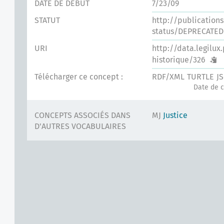
DATE DE DÉBUT
7/23/09
STATUT
http://publication
status/DEPRECATED
URI
http://data.legilux
historique/326
Télécharger ce concept :
RDF/XML
TURTLE
J
Date de c
CONCEPTS ASSOCIÉS DANS
MJ
Justice
D'AUTRES VOCABULAIRES