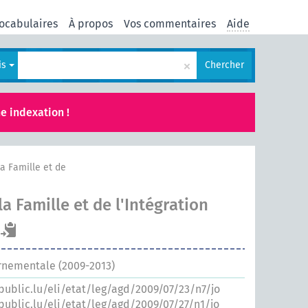
ocabulaires
À propos
Vos commentaires
Aide
×
is
Chercher
e indexation !
la Famille et de
la Famille et de l'Intégration
rnementale (2009-2013)
.public.lu/eli/etat/leg/agd/2009/07/23/n7/jo
.public.lu/eli/etat/leg/agd/2009/07/27/n1/jo