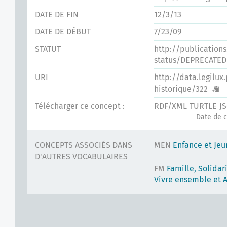
DATE DE FIN
12/3/13
DATE DE DÉBUT
7/23/09
STATUT
http://publication
status/DEPRECATED
URI
http://data.legilux
historique/322
Télécharger ce concept :
RDF/XML
TURTLE
J
Date de c
CONCEPTS ASSOCIÉS DANS
MEN
Enfance et Jeu
D'AUTRES VOCABULAIRES
FM
Famille, Solidari
Vivre ensemble et A