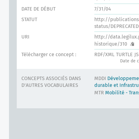
DATE DE DÉBUT
7/31/04
STATUT
http://publication
status/DEPRECATED
URI
http://data.legilux
historique/310
Télécharger ce concept :
RDF/XML
TURTLE
J
Date de c
CONCEPTS ASSOCIÉS DANS
MDDI
Développeme
D'AUTRES VOCABULAIRES
durable et Infrastr
MTR
Mobilité - Tran