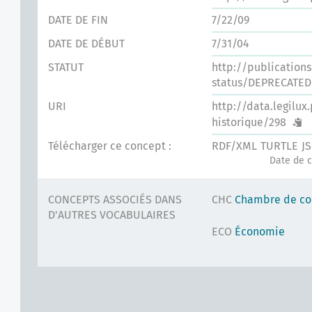
DATE DE FIN
7/22/09
DATE DE DÉBUT
7/31/04
STATUT
http://publication
status/DEPRECATED
URI
http://data.legilux
historique/298
Télécharger ce concept :
RDF/XML
TURTLE
J
Date de c
CONCEPTS ASSOCIÉS DANS
CHC
Chambre de c
D'AUTRES VOCABULAIRES
ECO
Économie