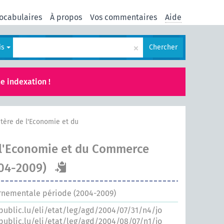
ocabulaires
À propos
Vos commentaires
Aide
×
is
Chercher
e indexation !
tère de l'Economie et du
 l'Economie et du Commerce
004-2009)
rnementale période (2004-2009)
.public.lu/eli/etat/leg/agd/2004/07/31/n4/jo
.public.lu/eli/etat/leg/agd/2004/08/07/n1/jo