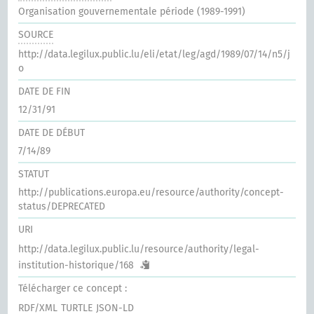
Organisation gouvernementale période (1989-1991)
SOURCE
http://data.legilux.public.lu/eli/etat/leg/agd/1989/07/14/n5/j
o
DATE DE FIN
12/31/91
DATE DE DÉBUT
7/14/89
STATUT
http://publications.europa.eu/resource/authority/concept-
status/DEPRECATED
URI
http://data.legilux.public.lu/resource/authority/legal-
institution-historique/168
Télécharger ce concept :
RDF/XML
TURTLE
JSON-LD