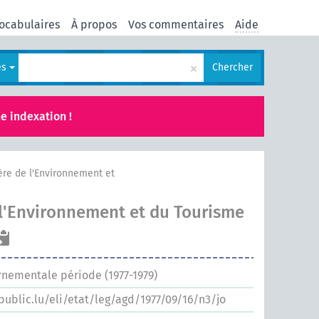
ocabulaires
À propos
Vos commentaires
Aide
×
es
Chercher
e indexation !
ère de l'Environnement et
 l'Environnement et du Tourisme
rnementale période (1977-1979)
.public.lu/eli/etat/leg/agd/1977/09/16/n3/jo