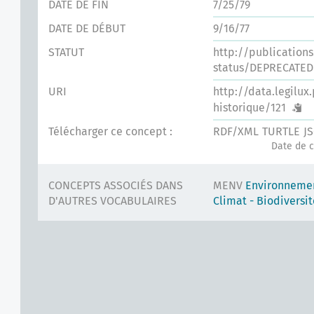
DATE DE FIN
7/25/79
DATE DE DÉBUT
9/16/77
STATUT
http://publication
status/DEPRECATED
URI
http://data.legilux
historique/121
Télécharger ce concept :
RDF/XML
TURTLE
J
Date de c
CONCEPTS ASSOCIÉS DANS
MENV
Environnemen
D'AUTRES VOCABULAIRES
Climat - Biodiversit