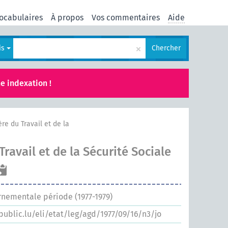
ocabulaires
À propos
Vos commentaires
Aide
×
is
Chercher
e indexation !
ère du Travail et de la
Travail et de la Sécurité Sociale
rnementale période (1977-1979)
.public.lu/eli/etat/leg/agd/1977/09/16/n3/jo