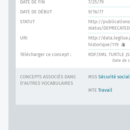
DATE DE FIN
7/25/79
DATE DE DÉBUT
9/16/77
STATUT
http://publication
status/DEPRECATED
URI
http://data.legilux
historique/119
Télécharger ce concept :
RDF/XML
TURTLE
J
Date de c
CONCEPTS ASSOCIÉS DANS
MSS
Sécurité socia
D'AUTRES VOCABULAIRES
MTE
Travail