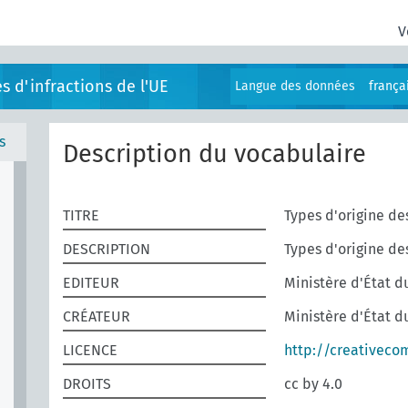
V
s d'infractions de l'UE
Langue des données
frança
s
Description du vocabulaire
TITRE
Types d'origine de
DESCRIPTION
Types d'origine de
EDITEUR
Ministère d'État d
CRÉATEUR
Ministère d'État d
LICENCE
http://creativeco
DROITS
cc by 4.0