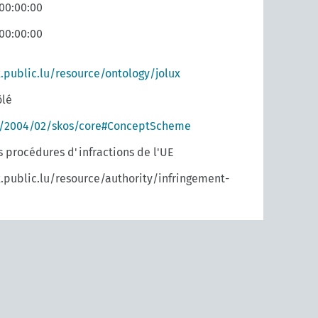
 00:00:00
 00:00:00
x.public.lu/resource/ontology/jolux
ôlé
g/2004/02/skos/core#ConceptScheme
s procédures d'infractions de l'UE
x.public.lu/resource/authority/infringement-