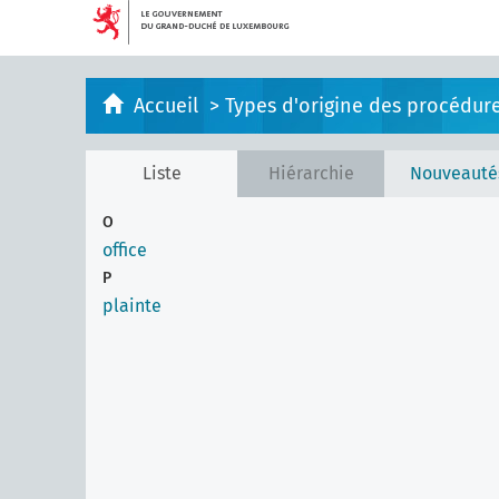
Accueil
>
Types d'origine des procédure
Liste
Hiérarchie
Nouveauté
O
office
P
plainte