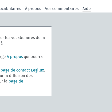
ocabulaires
À propos
Vos commentaires
Aide
ur les vocabulaires de la
 à
page
A propos
qui pourra
a
page de contact Legilux
.
r la diffusion des
ur la
page de