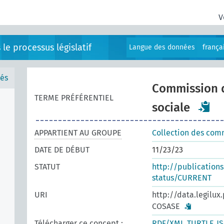
V
e processus législatif
Langue des données
frança
és
Commission de
TERME PRÉFÉRENTIEL
sociale
APPARTIENT AU GROUPE
Collection des com
DATE DE DÉBUT
11/23/23
STATUT
http://publication
status/CURRENT
URI
http://data.legilu
COSASE
Télécharger ce concept :
RDF/XML
TURTLE
J