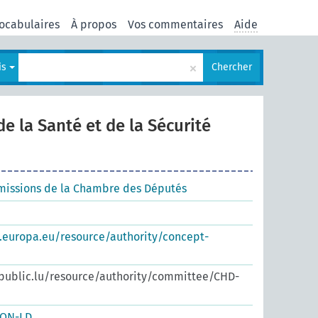
ocabulaires
À propos
Vos commentaires
Aide
×
is
Chercher
 la Santé et de la Sécurité
missions de la Chambre des Députés
s.europa.eu/resource/authority/concept-
x.public.lu/resource/authority/committee/CHD-
SON-LD