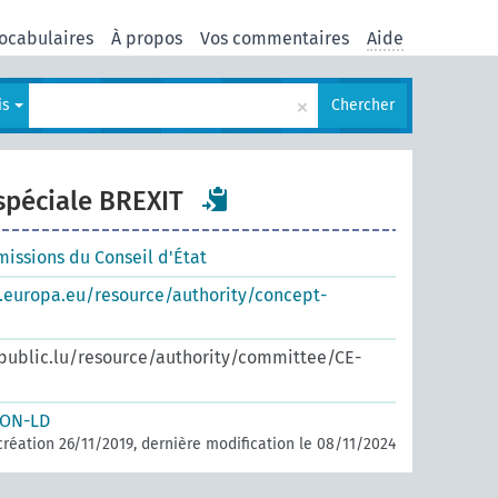
ocabulaires
À propos
Vos commentaires
Aide
×
is
Chercher
péciale BREXIT
issions du Conseil d'État
s.europa.eu/resource/authority/concept-
.public.lu/resource/authority/committee/CE-
SON-LD
création 26/11/2019, dernière modification le 08/11/2024