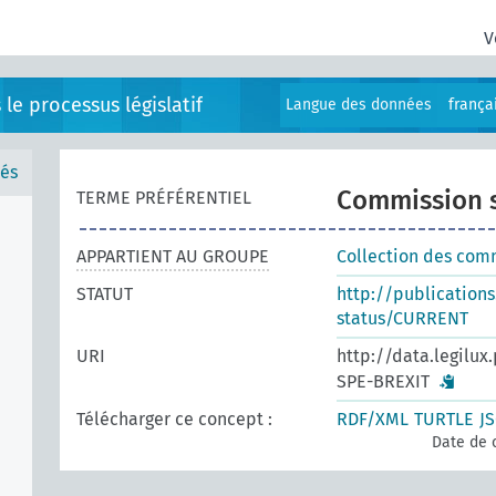
V
e processus législatif
Langue des données
frança
és
Commission s
TERME PRÉFÉRENTIEL
APPARTIENT AU GROUPE
Collection des comm
STATUT
http://publication
status/CURRENT
URI
http://data.legilux
SPE-BREXIT
Télécharger ce concept :
RDF/XML
TURTLE
J
Date de 