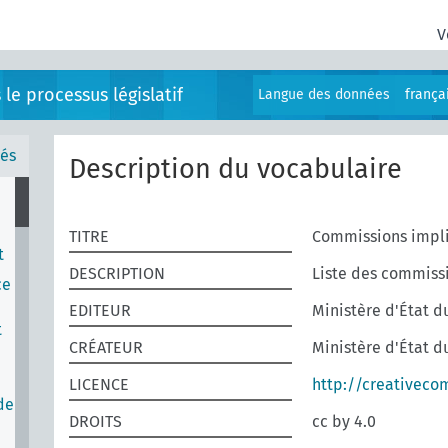
V
e processus législatif
Langue des données
frança
és
Description du vocabulaire
TITRE
Commissions impliq
t
DESCRIPTION
Liste des commissi
ce
EDITEUR
Ministère d'État d
t
CRÉATEUR
Ministère d'État d
LICENCE
http://creativeco
de
DROITS
cc by 4.0