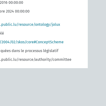
 2016 00:00:00
re 2024 00:00:00
x.public.lu/resource/ontology/jolux
ôlé
g/2004/02/skos/core#ConceptScheme
uées dans le processus législatif
x.public.lu/resource/authority/committee