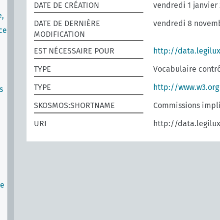
DATE DE CRÉATION
vendredi 1 janvier
e,
DATE DE DERNIÈRE
vendredi 8 novemb
ce
MODIFICATION
EST NÉCESSAIRE POUR
http://data.legilu
TYPE
Vocabulaire contr
TYPE
http://www.w3.or
s
SKOSMOS:SHORTNAME
Commissions impliq
URI
http://data.legilu
me